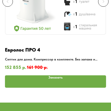
Евролос ПРО 4
Е
Септик для дома. Компрессор в комплекте. Без запаха и
Се
откачки. Можно смывать бумагу. Прост в обслуживании.
от
152 855
р.
161 900
р.
20
Лучшее соотношение цены/качества. Хит сезона 2024.
Лу
Заказать